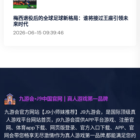
梅西退役后的全球足球新格局：谁将接过王座引领未
来时代
2026-06-15 09:39:46
九游会官方网站【J9小师妹推荐】J9九游会，是国际顶级真
人游戏平台网站首页，j9九游会提供APP平台游戏、注册官
网、体育app下载、网页版登录、官方入口下载、APP、官
网会带您畅享无尽激情!作为真人游戏第一品牌,都能满足您的