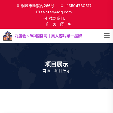
桐城市哑絮阁266号
+13594780317
tainted@qq.com
找到我们:
项目展示
首页
-
项目展示