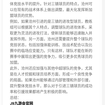
体竞技水平的提升。针对三镇球员的特点，沧州可
以在现有的战术体系上做出调整，最大化发挥新加
盟球员的优势。
例如，如果沧州引进的是三镇的进攻型球员，教练
组可以根据其个人特点，调整球队的进攻体系，采
取更为灵活的进攻打法，使新球员能够迅速融入并
发挥作用。另一方面，沧州还需要提升整个球队的
竞技状态，包括加强体能训练、技战术配合以及比
赛中的临场应变能力。只有这样，球队才能在新的
赛季中展现出更强的竞争力，吸引更多优秀球员的
加盟。
此外，沧州还应加强与其他中超球队的竞争，尤其
是在人才挖掘和球员培养方面，形成一个良性竞争
的局面。如果沧州能够通过内部管理和外部引援，
提升整体竞技水平，那么对于引进三镇球员的成功
率和引援效果都将产生积极的影响。
总结：
J9九游会官网