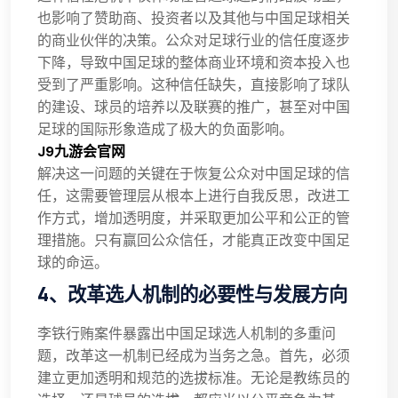
也影响了赞助商、投资者以及其他与中国足球相关
的商业伙伴的决策。公众对足球行业的信任度逐步
下降，导致中国足球的整体商业环境和资本投入也
受到了严重影响。这种信任缺失，直接影响了球队
的建设、球员的培养以及联赛的推广，甚至对中国
足球的国际形象造成了极大的负面影响。
J9九游会官网
解决这一问题的关键在于恢复公众对中国足球的信
任，这需要管理层从根本上进行自我反思，改进工
作方式，增加透明度，并采取更加公平和公正的管
理措施。只有赢回公众信任，才能真正改变中国足
球的命运。
4、改革选人机制的必要性与发展方向
李铁行贿案件暴露出中国足球选人机制的多重问
题，改革这一机制已经成为当务之急。首先，必须
建立更加透明和规范的选拔标准。无论是教练员的