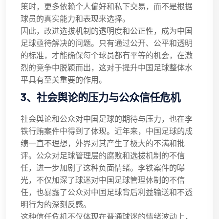
策时，更多依赖个人偏好和私下交易，而不是根据
球员的真实能力和表现来选择。
因此，改进选拔机制的透明度和公正性，成为中国
足球亟待解决的问题。只有通过公开、公平和透明
的标准，才能确保每个球员都有平等的机会，在激
烈的竞争中脱颖而出，这对于提升中国足球整体水
平具有至关重要的作用。
3、社会舆论的压力与公众信任危机
社会舆论和公众对中国足球的期待与压力，也在李
铁行贿案件中得到了体现。近年来，中国足球的成
绩一直不理想，外界对其产生了极大的不满和批
评。公众对足球管理层的腐败和选拔机制的不信
任，进一步加剧了这种负面情绪。李铁案件的曝
光，不仅加深了球迷对中国足球管理体制的不信
任，也暴露了公众对中国足球背后利益输送和不透
明行为的深刻反感。
这种信任危机不仅体现在普通球迷的情绪波动上，