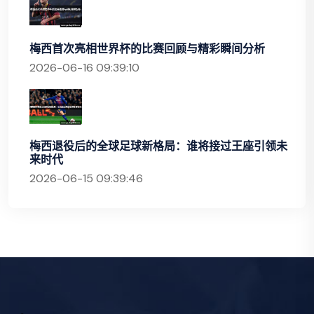
梅西首次亮相世界杯的比赛回顾与精彩瞬间分析
2026-06-16 09:39:10
梅西退役后的全球足球新格局：谁将接过王座引领未
来时代
2026-06-15 09:39:46