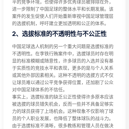
平的竞争环境，也使得许多优秀球员被排除在外，
进一步限制了中国足球的整体水平和长期发展。该
案件的发生促使人们开始重新审视中国足球管理层
的选拔机制，呼吁建立更加透明和公正的体系。
2、选拔标准的不透明性与不公正性
中国足球选人机制的另一个重大问题是选拔标准的
不透明性。在李铁行贿案件中，选拔球员时存在明
显的标准模糊或随意性，许多球员的入选并没有基
于实质性的竞技水平和表现，更多的是与个人关系
或其他外部因素相关。这种不透明的选拔方式不仅
让球员难以通过公平竞争获得位置，还加剧了公众
对中国足球体系的不信任。
事实上，选拔标准的缺乏公正性使得许多原本应该
被选拔的球员错失机会，反而一些并不具备足够实
力的球员获得了上场机会。这种现象不仅影响了球
员的个人职业发展，也降低了整体球队的战斗力。
由于选拔标准不清晰，很多教练和管理人员在做决