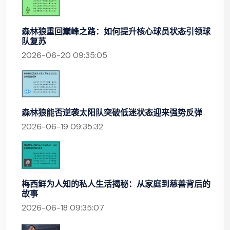
森林狼重回巅峰之路：如何提升核心球员状态引领球
队复苏
2026-06-20 09:35:05
森林狼能否逆袭太阳队突破低迷状态迎来强势反弹
2026-06-19 09:35:32
梅西鲜为人知的私人生活揭秘：从家庭到慈善背后的
故事
2026-06-18 09:35:07