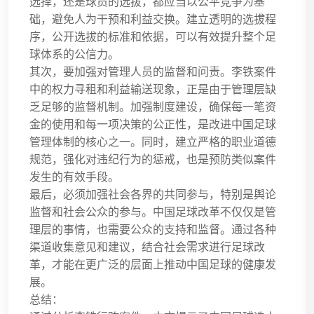
选择，还是球员的选拔，都应当以公平竞争为基
础，避免人为干预和利益交换。建立透明的选拔程
序，公开选拔的标准和依据，可以有效提升整个足
球体系的公信力。
其次，要加强对管理人员的监督和问责。李铁案件
中的权力寻租和利益输送现象，正是由于管理层缺
乏足够的监督机制。加强制度建设，确保每一笔资
金的使用和每一项决策的公正性，是改进中国足球
管理体制的核心之一。同时，建立严格的职业道德
规范，强化对违纪行为的惩戒，也是预防类似案件
发生的有效手段。
最后，必须加强社会各界的共同参与，特别是舆论
监督和社会公众的参与。中国足球改革不仅仅是管
理层的事情，也需要公众的支持和监督。通过各种
渠道收集意见和建议，结合社会需求进行足球改
革，才能在更广泛的层面上推动中国足球的健康发
展。
总结：