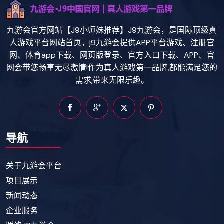
九游会官方网站【J9小师妹推荐】J9九游会，是国际顶级真
人游戏平台网站首页，j9九游会提供APP平台游戏、注册官
网、体育app下载、网页版登录、官方入口下载、APP、官
网会带您畅享无尽激情!作为真人游戏第一品牌,都能满足您的
需求,带来无限乐趣。
导航
关于九游会平台
项目展示
新闻动态
企业服务