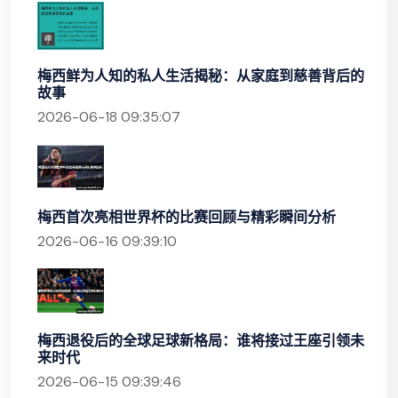
梅西鲜为人知的私人生活揭秘：从家庭到慈善背后的
故事
2026-06-18 09:35:07
梅西首次亮相世界杯的比赛回顾与精彩瞬间分析
2026-06-16 09:39:10
梅西退役后的全球足球新格局：谁将接过王座引领未
来时代
2026-06-15 09:39:46