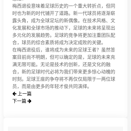
梅西退役意味着足球历史的一个重大转折点，但同
时也为新的时代铺开了道路。新一代球员将逐渐崭
露头角，成为全球足坛的新偶像。在技术风格、文
化发展和全球市场的推动下，足球的未来将呈现出
多元化的发展趋势。足球的竞争将更加注重团队配
合，球员的综合素质将成为决定成败的关键。
在梅西退役后，谁将成为未来的足球王者？虽然答
案目前尚不明朗，但可以确定的是，足球的未来充
满无限可能。无论是技术的创新，还是文化的融
合，新的足球时代必将为我们带来更多惊心动魄的
时刻。足球王座的争夺将不再仅仅局限于一两位球
员，而是由更多的年轻才俊共同演绎。
上一篇
下一篇