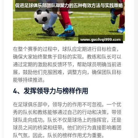
在整个赛季的过程中，球队应定期进行目标检查，
确保大家始终聚焦于目标的实现。教练和队长可以
通过定期的激励和反馈环节，帮助球员明确当前进
展，鼓励他们克服困难，调整方向，确保团队目标
能够持续推进。
4、发挥领导力与榜样作用
在足球俱乐部中，领导力的作用不可忽视。一个优
秀的队长和教练能够通过自己的行动和决策，带领
球队走向成功。队长不仅是球场上的指挥官，还是
球员之间的桥梁和纽带。他们的行为直接影响着团
队气氛，因此，队长的榜样作用尤为重要。