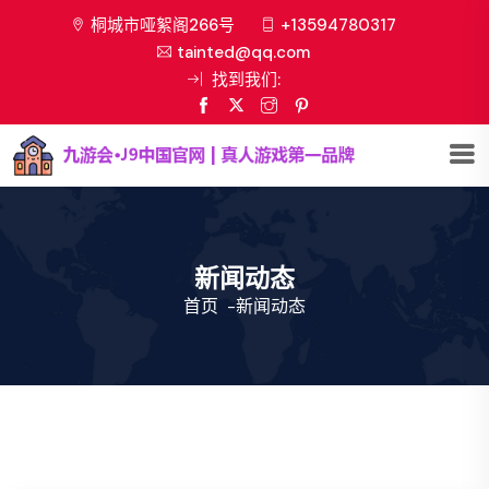
桐城市哑絮阁266号
+13594780317
tainted@qq.com
找到我们:
新闻动态
首页
-
新闻动态