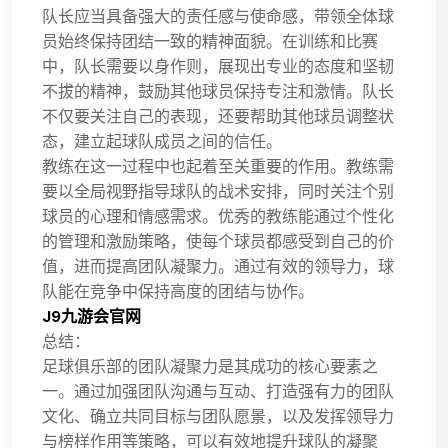
队长应当具备强大的责任感与使命感，带领全体球
员始终保持团结一致的精神面貌。在训练和比赛
中，队长需要以身作则，展现出专业的态度和坚韧
不拔的精神，鼓励其他球员保持专注和激情。队长
不仅要关注自己的表现，还要帮助其他球员调整状
态，建立起球队成员之间的信任。
教练在这一过程中也起着至关重要的作用。教练需
要以全局视野指导球队的战术安排，同时关注个别
球员的心理和情感需求。优秀的教练能通过个性化
的管理和激励策略，使每个球员都感受到自己的价
值，进而提高团队凝聚力。通过有效的领导力，球
队能在竞争中保持高度的团结与协作。
J9九游会官网
总结：
足球俱乐部的团队凝聚力是其成功的核心要素之
一。通过加强团队沟通与互动、打造强有力的团队
文化、确立共同目标与团队愿景，以及发挥领导力
与榜样作用等策略，可以有效地提升球队的凝聚