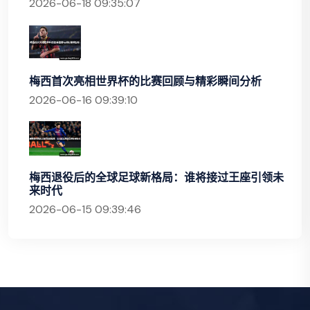
2026-06-18 09:35:07
梅西首次亮相世界杯的比赛回顾与精彩瞬间分析
2026-06-16 09:39:10
梅西退役后的全球足球新格局：谁将接过王座引领未
来时代
2026-06-15 09:39:46