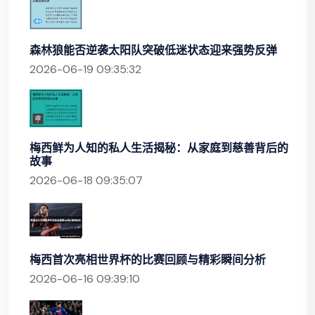
森林狼能否逆袭太阳队突破低迷状态迎来强势反弹
2026-06-19 09:35:32
梅西鲜为人知的私人生活揭秘：从家庭到慈善背后的
故事
2026-06-18 09:35:07
梅西首次亮相世界杯的比赛回顾与精彩瞬间分析
2026-06-16 09:39:10