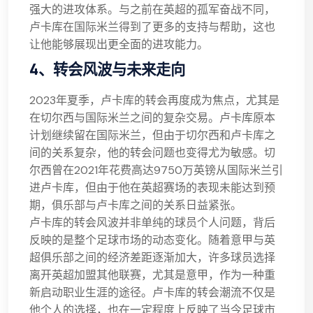
强大的进攻体系。与之前在英超的孤军奋战不同，
卢卡库在国际米兰得到了更多的支持与帮助，这也
让他能够展现出更全面的进攻能力。
4、转会风波与未来走向
2023年夏季，卢卡库的转会再度成为焦点，尤其是
在切尔西与国际米兰之间的复杂交易。卢卡库原本
计划继续留在国际米兰，但由于切尔西和卢卡库之
间的关系复杂，他的转会问题也变得尤为敏感。切
尔西曾在2021年花费高达9750万英镑从国际米兰引
进卢卡库，但由于他在英超赛场的表现未能达到预
期，俱乐部与卢卡库之间的关系日益紧张。
卢卡库的转会风波并非单纯的球员个人问题，背后
反映的是整个足球市场的动态变化。随着意甲与英
超俱乐部之间的经济差距逐渐加大，许多球员选择
离开英超加盟其他联赛，尤其是意甲，作为一种重
新启动职业生涯的途径。卢卡库的转会潮流不仅是
他个人的选择，也在一定程度上反映了当今足球市