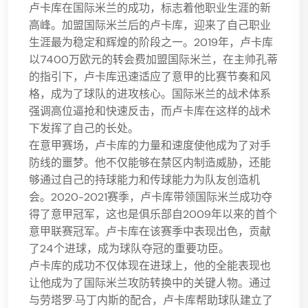
卢卡库在国际米兰的成功，标志着他职业生涯的新
高峰。加盟国际米兰后的卢卡库，迎来了自己职业
生涯最为稳定和辉煌的阶段之一。2019年，卢卡库
以7400万欧元的转会费加盟国际米兰，在主帅孔蒂
的指引下，卢卡库迅速适应了意甲的比赛节奏和风
格，成为了球队的进攻核心。国际米兰的战术体系
强调高位逼抢和快速反击，而卢卡库在这样的战术
下发挥了自己的长处。
在意甲赛场，卢卡库的力量和速度使他成为了对手
防线的噩梦。他不仅能够在禁区内制造威胁，还能
够通过自己的持球能力和传球能力为队友创造机
会。2020-2021赛季，卢卡库带领国际米兰成功夺
得了意甲冠军，这也是俱乐部自2009年以来的首个
意甲联赛冠军。卢卡库在该赛季中表现出色，贡献
了24个进球，成为球队夺冠的重要功臣。
卢卡库的成功不仅体现在进球上，他的全能表现也
让他成为了国际米兰攻防转换中的关键人物。通过
与劳塔罗·马丁内斯的配合，卢卡库帮助球队建立了