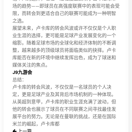
场的趋势——即球员在高强度联赛中的表现可能会受
限，而转会到更适合自己的联赛可能成为一种明智
之选。
展望未来，卢卡库的转会风波或许不仅仅是个人职
业生涯的选择，更可能是足球产业发展变化的一个
缩影。随着足球市场的全球化和经济体制的不断调
整，越来越多的顶级球员将面临类似的抉择。卢卡
库能否在新的环境中继续发挥出色，成为了球迷和
媒体关注的焦点。
J9九游会
总结：
卢卡库的转会风波，不仅仅是一名球员的个人决
定，更是足球产业及其背后市场机制的一种体现。
从英超到意甲，卢卡库的职业生涯充满了波动，但
他的转会也展示了球员在不同联赛之间寻找最佳发
展平台的努力。无论是在曼联的挑战，还是在国际
米兰的崛起，卢卡库都
上一篇