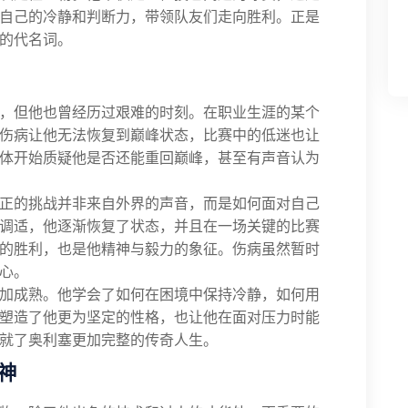
自己的冷静和判断力，带领队友们走向胜利。正是
的代名词。
，但他也曾经历过艰难的时刻。在职业生涯的某个
伤病让他无法恢复到巅峰状态，比赛中的低迷也让
体开始质疑他是否还能重回巅峰，甚至有声音认为
正的挑战并非来自外界的声音，而是如何面对自己
调适，他逐渐恢复了状态，并且在一场关键的比赛
的胜利，也是他精神与毅力的象征。伤病虽然暂时
心。
加成熟。他学会了如何在困境中保持冷静，如何用
塑造了他更为坚定的性格，也让他在面对压力时能
就了奥利塞更加完整的传奇人生。
神