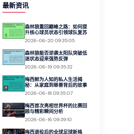
最新资讯
森林狼重回巅峰之路：如何提
升核心球员状态引领球队复苏
2026-06-20 09:35:05
森林狼能否逆袭太阳队突破低
迷状态迎来强势反弹
2026-06-19 09:35:32
梅西鲜为人知的私人生活揭
秘：从家庭到慈善背后的故事
2026-06-18 09:35:07
梅西首次亮相世界杯的比赛回
顾与精彩瞬间分析
2026-06-16 09:39:10
梅西退役后的全球足球新格