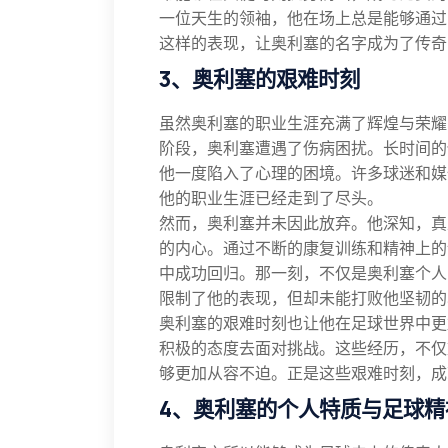
一位天生的领袖，他在场上总是能够通过
这样的表现，让奥利塞的名字成为了传奇
3、奥利塞的艰难时刻
虽然奥利塞的职业生涯充满了辉煌与荣耀
阶段，奥利塞遭遇了伤病困扰。长时间的
他一度陷入了心理的困境。许多球迷和媒
他的职业生涯已经走到了尽头。
然而，奥利塞并未因此放弃。他深知，真
的内心。通过不断的康复训练和精神上的
中成功回归。那一刻，不仅是奥利塞个人
限制了他的表现，但却未能打败他坚韧的
奥利塞的艰难时刻也让他在足球世界中更
积极的态度去面对挑战。这些经历，不仅
够更加从容不迫。正是这些艰难时刻，成
4、奥利塞的个人特质与足球精