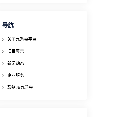
导航
关于九游会平台
项目展示
新闻动态
企业服务
联络J9九游会