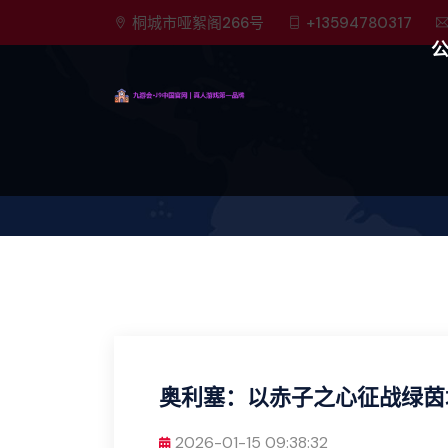
桐城市哑絮阁266号
+13594780317
奥利塞：以赤子之心征战绿茵
2026-01-15 09:38:32