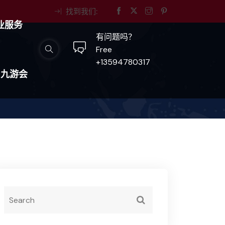
找到我们:
业服务
有问题吗？
Free
+13594780317
9九游会