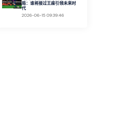
局：谁将接过王座引领未来时
代
2026-06-15 09:39:46