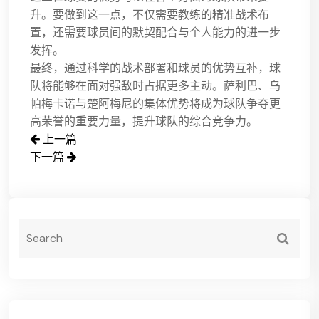
升。要做到这一点，不仅需要教练的精准战术布
置，还需要球员间的默契配合与个人能力的进一步
发挥。
最终，通过科学的战术部署和球员的优势互补，球
队将能够在面对强敌时占据更多主动。萨利巴、乌
帕梅卡诺与楚阿梅尼的集体优势将成为球队争夺更
高荣誉的重要力量，提升球队的综合竞争力。
上一篇
下一篇