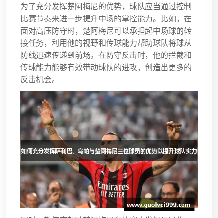
为了充分发挥楚阿梅尼的优势，球队应当通过控制
比赛节奏来进一步提升中场的掌控能力。比如，在
面对高压防守时，楚阿梅尼可以承担起中场球的转
接任务，利用他的视野和传球能力帮助球队将球从
防线迅速传递到前场。在防守反击时，他的拦截和
传球能力能够有效带动球队的进攻，创造出更多的
反击机会。