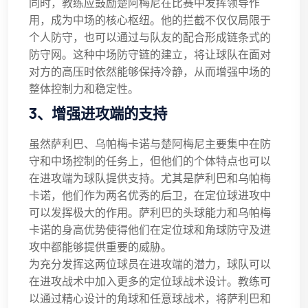
同时，教练应鼓励楚阿梅尼在比赛中发挥领导作
用，成为中场的核心枢纽。他的拦截不仅仅局限于
个人防守，也可以通过与队友的配合形成链条式的
防守网。这种中场防守链的建立，将让球队在面对
对方的高压时依然能够保持冷静，从而增强中场的
整体控制力和稳定性。
3、增强进攻端的支持
虽然萨利巴、乌帕梅卡诺与楚阿梅尼主要集中在防
守和中场控制的任务上，但他们的个体特点也可以
在进攻端为球队提供支持。尤其是萨利巴和乌帕梅
卡诺，他们作为两名优秀的后卫，在定位球进攻中
可以发挥极大的作用。萨利巴的头球能力和乌帕梅
卡诺的身高优势使得他们在定位球和角球防守及进
攻中都能够提供重要的威胁。
为充分发挥这两位球员在进攻端的潜力，球队可以
在进攻战术中加入更多的定位球战术设计。教练可
以通过精心设计的角球和任意球战术，将萨利巴和