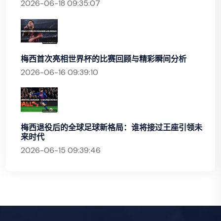
2026-06-18 09:35:07
梅西首次亮相世界杯的比赛回顾与精彩瞬间分析
2026-06-16 09:39:10
梅西退役后的全球足球新格局：谁将接过王座引领未
来时代
2026-06-15 09:39:46