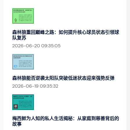
森林狼重回巅峰之路：如何提升核心球员状态引领球
队复苏
2026-06-20 09:35:05
森林狼能否逆袭太阳队突破低迷状态迎来强势反弹
2026-06-19 09:35:32
梅西鲜为人知的私人生活揭秘：从家庭到慈善背后的
故事