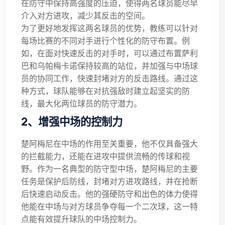
在防守中保持高强度的压迫，使得两名球员能尽早
介入对方进攻，减少其反击的空间。
为了更好地发挥这两名球员的优势，教练可以针对
每场比赛的不同对手进行个性化的防守布置。例
如，在面对快速反击的对手时，可以通过布置萨利
巴和乌帕梅卡诺保持较高的站位，并加强与中场球
员的协同工作，快速封堵对方的反击路线。通过这
种方式，球队能够在对抗强敌时建立起坚实的防
线，最大化两位球员的防守潜力。
2、增强中场的控制力
楚阿梅尼在中场的作用至关重要，他不仅具备强大
的拦截能力，还能在进攻中提供流畅的传球和视
野。作为一名典型的防守型中场，楚阿梅尼的主要
任务是保护后防线，封堵对方进攻路线，并在抢断
后快速启动反击。他的强硬防守和出色的体力使得
他能在中场与对方球员争夺每一个二次球，这一特
点能有效提升球队的中场控制力。