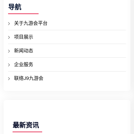
导航
关于九游会平台
项目展示
新闻动态
企业服务
联络J9九游会
最新资讯