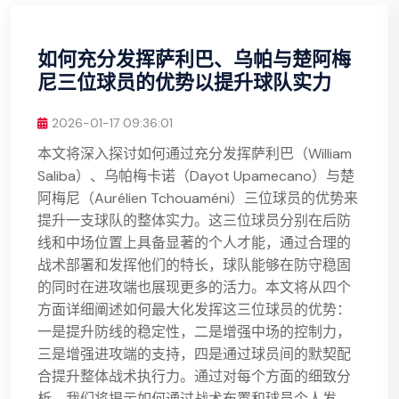
如何充分发挥萨利巴、乌帕与楚阿梅
尼三位球员的优势以提升球队实力
2026-01-17 09:36:01
本文将深入探讨如何通过充分发挥萨利巴（William
Saliba）、乌帕梅卡诺（Dayot Upamecano）与楚
阿梅尼（Aurélien Tchouaméni）三位球员的优势来
提升一支球队的整体实力。这三位球员分别在后防
线和中场位置上具备显著的个人才能，通过合理的
战术部署和发挥他们的特长，球队能够在防守稳固
的同时在进攻端也展现更多的活力。本文将从四个
方面详细阐述如何最大化发挥这三位球员的优势：
一是提升防线的稳定性，二是增强中场的控制力，
三是增强进攻端的支持，四是通过球员间的默契配
合提升整体战术执行力。通过对每个方面的细致分
析，我们将揭示如何通过战术布置和球员个人发