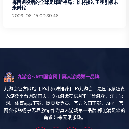
梅西退役后的全球足球新格局：谁将接过王座引领未
来时代
2026-06-15 09:39:46
九游会官方网站【J9小师妹推荐】J9九游会，是国际顶级真
人游戏平台网站首页，j9九游会提供APP平台游戏、注册官
网、体育app下载、网页版登录、官方入口下载、APP、官
网会带您畅享无尽激情!作为真人游戏第一品牌,都能满足您的
需求,带来无限乐趣。