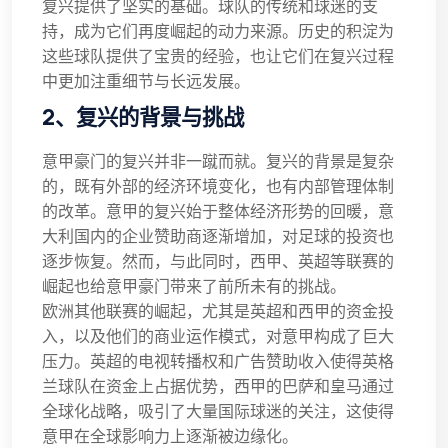
复兴提供了坚实的基础。球队的传统和球迷的支
持，成为它们再度崛起的动力来源。历史的积淀为
这些球队提供了宝贵的经验，也让它们在复兴过程
中更加注重细节与长远发展。
2、复兴的背景与挑战
意甲豪门的复兴并非一蹴而就。复兴的背景是复杂
的，既有外部的经济环境变化，也有内部管理体制
的改革。意甲的复兴始于整体经济形势的回暖，意
大利国内的企业赞助商逐渐增加，对足球的投资也
逐步恢复。然而，与此同时，西甲、英超等联赛的
崛起也给意甲豪门带来了前所未有的挑战。
欧洲其他联赛的崛起，尤其是英超和西甲的资金投
入，以及他们的商业运作模式，对意甲构成了巨大
压力。英超的电视转播权和广告赞助收入使得英格
兰球队在资金上占据优势，西甲的巴萨和皇马通过
全球化战略，吸引了大量国际球迷的关注，这使得
意甲在全球影响力上逐渐被边缘化。