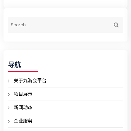
导航
关于九游会平台
项目展示
新闻动态
企业服务