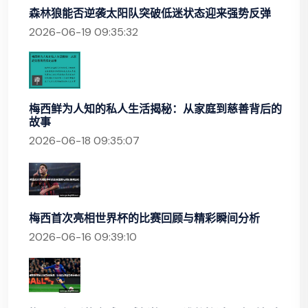
森林狼能否逆袭太阳队突破低迷状态迎来强势反弹
2026-06-19 09:35:32
梅西鲜为人知的私人生活揭秘：从家庭到慈善背后的
故事
2026-06-18 09:35:07
梅西首次亮相世界杯的比赛回顾与精彩瞬间分析
2026-06-16 09:39:10