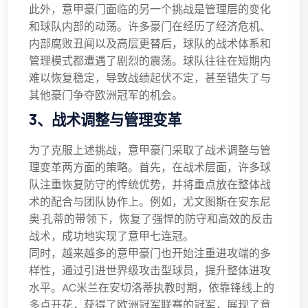
此外，意甲豪门面临的另一个挑战是管理层的变化
和球队内部的动荡。许多豪门在经历了经济危机、
内部腐败丑闻以及高层更替后，球队的战术体系和
管理模式都遭遇了剧烈的震荡。球队往往在短期内
难以恢复稳定，导致战绩起伏不定，甚至错失了与
其他豪门争夺欧洲冠军的机会。
3、战术调整与管理变革
为了克服上述挑战，意甲豪门采取了战术调整与管
理变革两方面的策略。首先，在战术层面，许多球
队注重恢复防守的传统优势，并将重点放在整体战
术的配合与团队协作上。例如，尤文图斯在安东尼
奥·孔蒂的带领下，恢复了强悍的防守和高效的反击
战术，成功地实现了意甲七连冠。
同时，越来越多的意甲豪门也开始注重进攻端的多
样性，通过引进世界级攻击型球员，提升整体进攻
水平。AC米兰在安切洛蒂执教时期，依靠锋线上的
多点开花，获得了欧洲冠军联赛的冠军，展现了意