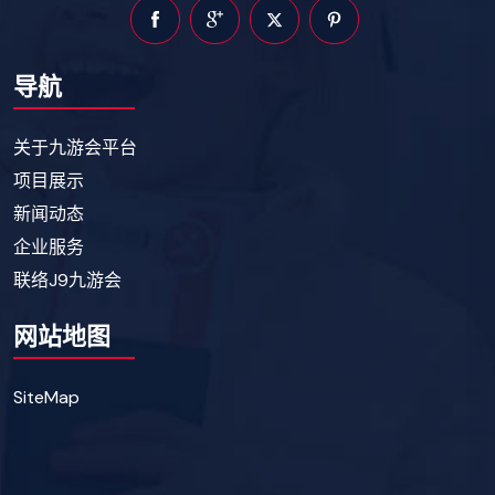
导航
关于九游会平台
项目展示
新闻动态
企业服务
联络J9九游会
网站地图
SiteMap