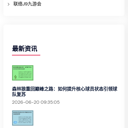
联络J9九游会
最新资讯
森林狼重回巅峰之路：如何提升核心球员状态引领球
队复苏
2026-06-20 09:35:05