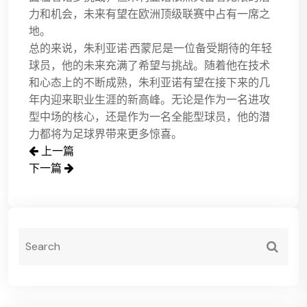
力和机会，未来有望在欧洲顶级联赛中占有一席之
地。
总的来说，朱利亚诺·西蒙尼是一位备受期待的年轻
球员，他的未来充满了希望与挑战。随着他在技术
和心态上的不断成熟，朱利亚诺有望在接下来的几
年内迎来职业生涯的新高峰。无论是作为一名进攻
型中场的核心，还是作为一名全能型球员，他的潜
力都将为足球界带来更多惊喜。
上一篇
下一篇