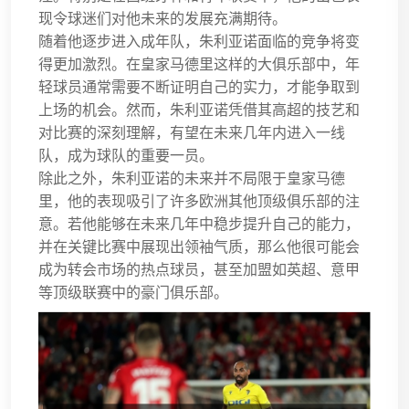
现令球迷们对他未来的发展充满期待。
随着他逐步进入成年队，朱利亚诺面临的竞争将变
得更加激烈。在皇家马德里这样的大俱乐部中，年
轻球员通常需要不断证明自己的实力，才能争取到
上场的机会。然而，朱利亚诺凭借其高超的技艺和
对比赛的深刻理解，有望在未来几年内进入一线
队，成为球队的重要一员。
除此之外，朱利亚诺的未来并不局限于皇家马德
里，他的表现吸引了许多欧洲其他顶级俱乐部的注
意。若他能够在未来几年中稳步提升自己的能力，
并在关键比赛中展现出领袖气质，那么他很可能会
成为转会市场的热点球员，甚至加盟如英超、意甲
等顶级联赛中的豪门俱乐部。