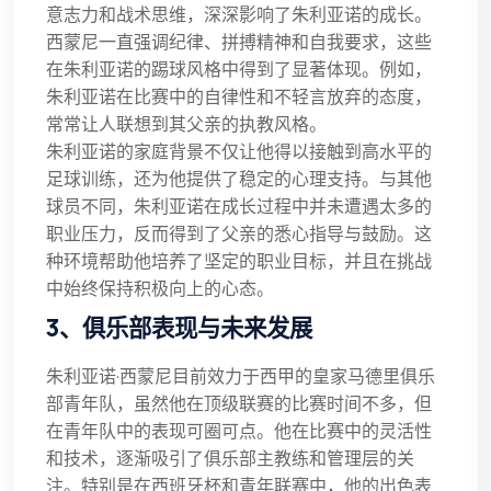
意志力和战术思维，深深影响了朱利亚诺的成长。
西蒙尼一直强调纪律、拼搏精神和自我要求，这些
在朱利亚诺的踢球风格中得到了显著体现。例如，
朱利亚诺在比赛中的自律性和不轻言放弃的态度，
常常让人联想到其父亲的执教风格。
朱利亚诺的家庭背景不仅让他得以接触到高水平的
足球训练，还为他提供了稳定的心理支持。与其他
球员不同，朱利亚诺在成长过程中并未遭遇太多的
职业压力，反而得到了父亲的悉心指导与鼓励。这
种环境帮助他培养了坚定的职业目标，并且在挑战
中始终保持积极向上的心态。
3、俱乐部表现与未来发展
朱利亚诺·西蒙尼目前效力于西甲的皇家马德里俱乐
部青年队，虽然他在顶级联赛的比赛时间不多，但
在青年队中的表现可圈可点。他在比赛中的灵活性
和技术，逐渐吸引了俱乐部主教练和管理层的关
注。特别是在西班牙杯和青年联赛中，他的出色表