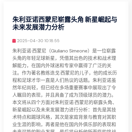
朱利亚诺西蒙尼崭露头角 新星崛起与
未来发展潜力分析
2025-04-30 10:18:55
朱利亚诺·西蒙尼（Giuliano Simeone）是一位崭露
头角的年轻足球新星，凭借其出色的技术和战术理
解能力，在国内外球迷和专家中赢得了广泛的关
注。作为著名教练迭戈·西蒙尼的儿子，他的成长历
程和足球才华一直是人们热议的话题。朱利亚诺虽
然年纪尚轻，但已经在多场重要赛事中展现出了令
人瞩目的表现，并且具备了成为顶级球员的潜力。
本文将从四个方面对朱利亚诺·西蒙尼的崭露头角、
新星崛起以及未来发展潜力进行分析：首先是其技
术特点和踢球风格，其次是家庭背景与教育对其职
业生涯的影响，再者是他在国内外俱乐部的表现和
未来可能的职业发展，最后将分析他所面临的挑战