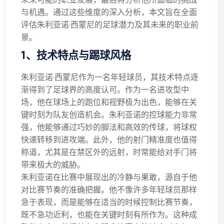
与机遇。通过这些维度的深入分析，本文旨在全面
评估朱利亚诺·西蒙尼的足球潜力及其未来的职业前
景。
1、技术特点与踢球风格
朱利亚诺·西蒙尼作为一名年轻球员，其技术特点逐
渐得到了足球界的高度认可。作为一名进攻型中
场，他在球场上的跑位和视野极为出色，能够在关
键时刻为队友创造机会。朱利亚诺的控球能力非常
强，他能够通过巧妙的脚法和高效的传球，将球权
快速转移到进攻端。此外，他的射门精准度也值得
称道，尤其是在禁区外的远射，时常能给对手门将
带来极大的威胁。
朱利亚诺在比赛中展现出的冷静与果敢，源自于他
对比赛节奏的准确把握。他不像许多年轻球员那样
急于表现，而是能够在适当的时候控制比赛节奏，
既不急功近利，也能在关键时刻有所作为。这种成