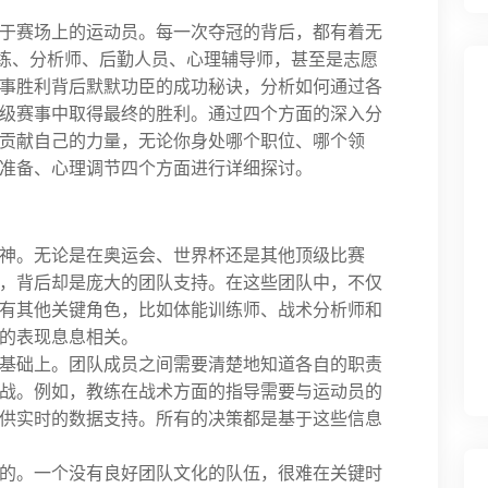
于赛场上的运动员。每一次夺冠的背后，都有着无
教练、分析师、后勤人员、心理辅导师，甚至是志愿
事胜利背后默默功臣的成功秘诀，分析如何通过各
级赛事中取得最终的胜利。通过四个方面的深入分
贡献自己的力量，无论你身处哪个职位、哪个领
准备、心理调节四个方面进行详细探讨。
神。无论是在奥运会、世界杯还是其他顶级比赛
，背后却是庞大的团队支持。在这些团队中，不仅
有其他关键角色，比如体能训练师、战术分析师和
的表现息息相关。
基础上。团队成员之间需要清楚地知道各自的职责
战。例如，教练在战术方面的指导需要与运动员的
供实时的数据支持。所有的决策都是基于这些信息
的。一个没有良好团队文化的队伍，很难在关键时