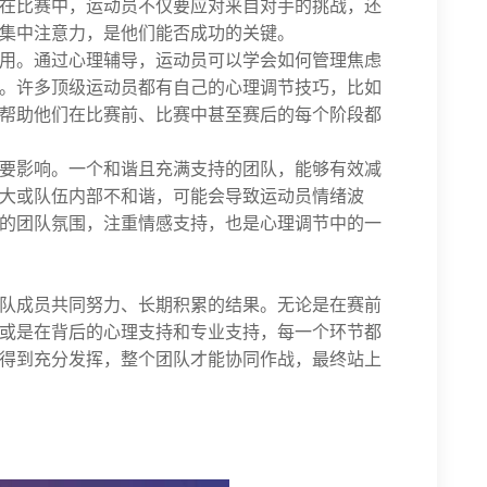
在比赛中，运动员不仅要应对来自对手的挑战，还
集中注意力，是他们能否成功的关键。
用。通过心理辅导，运动员可以学会如何管理焦虑
。许多顶级运动员都有自己的心理调节技巧，比如
帮助他们在比赛前、比赛中甚至赛后的每个阶段都
要影响。一个和谐且充满支持的团队，能够有效减
大或队伍内部不和谐，可能会导致运动员情绪波
的团队氛围，注重情感支持，也是心理调节中的一
队成员共同努力、长期积累的结果。无论是在赛前
或是在背后的心理支持和专业支持，每一个环节都
得到充分发挥，整个团队才能协同作战，最终站上