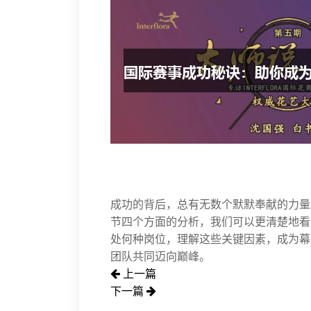
成功的背后，总有无数个默默奉献的力量
节四个方面的分析，我们可以更清楚地看
处何种岗位，理解这些关键因素，成为幕
团队共同迈向巅峰。
上一篇
下一篇