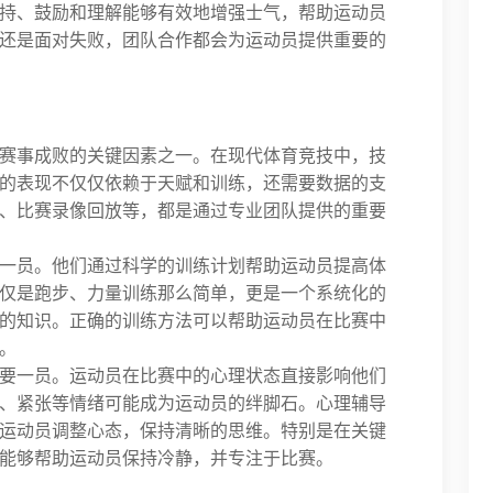
持、鼓励和理解能够有效地增强士气，帮助运动员
还是面对失败，团队合作都会为运动员提供重要的
赛事成败的关键因素之一。在现代体育竞技中，技
的表现不仅仅依赖于天赋和训练，还需要数据的支
、比赛录像回放等，都是通过专业团队提供的重要
一员。他们通过科学的训练计划帮助运动员提高体
仅是跑步、力量训练那么简单，更是一个系统化的
的知识。正确的训练方法可以帮助运动员在比赛中
。
要一员。运动员在比赛中的心理状态直接影响他们
、紧张等情绪可能成为运动员的绊脚石。心理辅导
运动员调整心态，保持清晰的思维。特别是在关键
能够帮助运动员保持冷静，并专注于比赛。