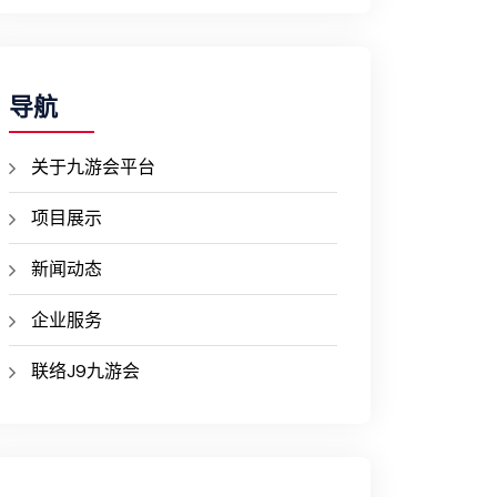
导航
关于九游会平台
项目展示
新闻动态
企业服务
联络J9九游会