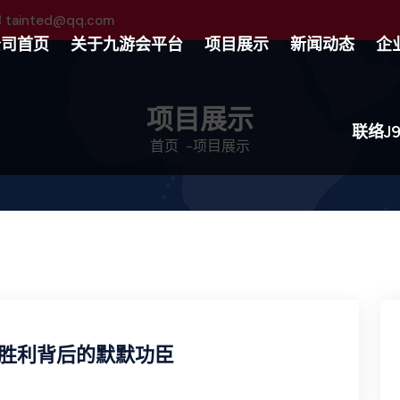
tainted@qq.com
公司首页
关于九游会平台
项目展示
新闻动态
企
项目展示
联络J
首页
-
项目展示
胜利背后的默默功臣