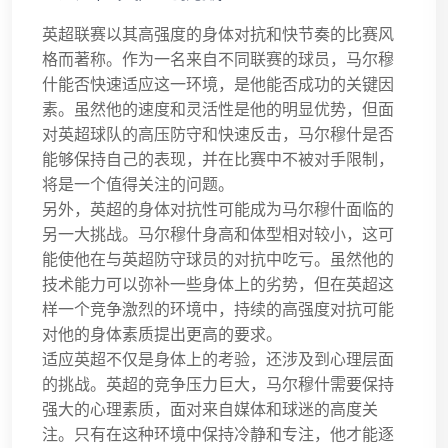
英超联赛以其高强度的身体对抗和快节奏的比赛风
格而著称。作为一名来自不同联赛的球员，马尔穆
什能否快速适应这一环境，是他能否成功的关键因
素。虽然他的速度和灵活性是他的明显优势，但面
对英超球队的高压防守和快速反击，马尔穆什是否
能够保持自己的表现，并在比赛中不被对手限制，
将是一个值得关注的问题。
另外，英超的身体对抗性可能成为马尔穆什面临的
另一大挑战。马尔穆什身高和体型相对较小，这可
能使他在与英超防守球员的对抗中吃亏。虽然他的
技术能力可以弥补一些身体上的劣势，但在英超这
样一个竞争激烈的环境中，持续的高强度对抗可能
对他的身体素质提出更高的要求。
适应英超不仅是身体上的考验，还涉及到心理层面
的挑战。英超的竞争压力巨大，马尔穆什需要保持
强大的心理素质，面对来自媒体和球迷的高度关
注。只有在这种环境中保持冷静和专注，他才能逐