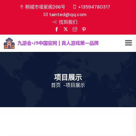
桐城市哑絮阁266号
+13594780317
tainted@qq.com
找到我们:
项目展示
首页
-
项目展示