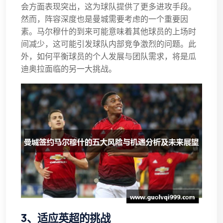
会方面表现突出，这为球队提供了更多进攻手段。
然而，阵容深度也是曼城需要考虑的一个重要因
素。马尔穆什的到来可能意味着其他球员的上场时
间减少，这可能引发球队内部竞争激烈的问题。此
外，如何平衡球员的个人发展与团队需求，将是瓜
迪奥拉面临的另一大挑战。
3、适应英超的挑战