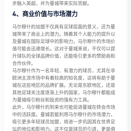
步融入英超，并为曼城带来实际贡献。
4、商业价值与市场潜力
马尔穆什的加盟不仅具有足球层面的意义，还为曼
城带来了商业上的潜力。随着其个人能力的提升以
及曼城在国际足球中的影响力，马尔穆什的市场价
值可能会迅速增长。这对于曼城来说，不仅可以提
升球队的全球品牌价值，还能吸引更多的赞助商和
合作伙伴。
马尔穆什作为一名年轻、有潜力的球员，尤其在非
欧洲主流市场中有着较高的知名度，这将有助于曼
城在这些地区的品牌扩展。无论是东欧地区，还是
其他足球关注度逐渐上升的国家，马尔穆什都能成
为曼城吸引粉丝和投资的强有力工具。
此外，马尔穆什的到来也可能促进曼城在转会市场
中的活跃度。曼城若能利用马尔穆什的市场潜力，
吸引更多年轻球员加盟，将进一步巩固其在世界足
坛的地位和影响力。这不仅是球员的引进，更是俱