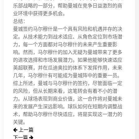
乐部战略的一部分，帮助曼城在竞争日益激烈的商
业环境中获得更多机会。
总结：
曼城签约马尔穆什是一个具有风险和机遇并存的决
定。从技术能力到战术适应、从角色定位到市场潜
力，每一个方面都对马尔穆什的未来产生重要影
响。然而，马尔穆什的加入无疑为曼城带来了更多
的进攻选择和市场发展潜力。如果他能够快速适应
英超联赛，并在瓜迪奥拉的体系下发挥作用，未来
几年，马尔穆什有可能成为曼城阵中的重要一员。
综上所述，曼城与马尔穆什的签约，尽管面临一定
的风险，但从长期来看，这笔转会有着不小的潜
力。从球场表现到商业价值，这一合作将对曼城未
来的发展产生深远影响。球队如何在短期内调整战
术，帮助马尔穆什尽快适应，将是实现这一潜力的
关键。
上一篇
下一篇