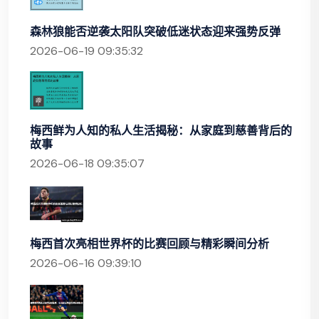
森林狼能否逆袭太阳队突破低迷状态迎来强势反弹
2026-06-19 09:35:32
梅西鲜为人知的私人生活揭秘：从家庭到慈善背后的
故事
2026-06-18 09:35:07
梅西首次亮相世界杯的比赛回顾与精彩瞬间分析
2026-06-16 09:39:10