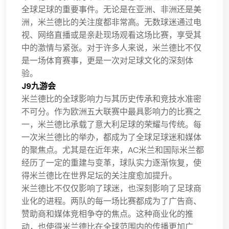
全球足球的重要事件。无论是在亚洲、非洲还是美
洲，米兰德比的关注度都非常高。无数球迷通过电
视、网络直播或是亲赴现场观看这场比赛，享受其
中的激情与紧张。对于许多人来说，米兰德比不仅
是一场体育赛事，更是一次对足球文化的深刻体
验。
J9九游会
米兰德比的全球影响力与其历史传承和竞技水准密
不可分。作为欧洲五大联赛中最具影响力的比赛之
一，米兰德比承载了意大利足球的荣耀与传统。每
一次米兰德比的举办，都成为了全球足球迷和媒体
的聚焦点。尤其是在近年来，AC米兰和国际米兰都
经历了一定的重建与变革，球队实力逐渐恢复，使
得米兰德比在世界足坛的关注度愈加提升。
米兰德比不仅仅影响了球迷，也深刻影响了足球商
业化的进程。两队的每一场比赛都成为了广告商、
赞助商和媒体竞相争夺的焦点。这种商业化的推
动，也使得米兰德比在全球范围内的传播更加广