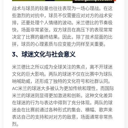
战术与球员的较量也往往表现为一场心理战。在这
些激烈的对抗中，球员不仅需要应对对方的战术安
排，还要处理个人情绪的波动。米兰德比的节奏极
快，场面非常紧张，双方球员在高压下的表现常常
决定了比赛的最终结果。因此，除了技术层面的比
拼，球员的心理素质与应变能力同样至关重要。
3、球迷文化与社会意义
米兰德比之所以成为全球关注的焦点，离不开球迷
文化的巨大影响。两队的球迷不仅在比赛中为球队
呐喊助威，还形成了独特的文化符号和社群认同。
AC米兰的球迷大多被认为更加传统和理性，而国际
米兰的球迷则显得更加激进和创新。这种文化差异
在球迷的行为与表达中得到了充分体现。两队的球
迷会在比赛前通过各种形式的集会、横幅、歌声来
表达自己的支持和对对方的敌意，场面通常非常热
烈。