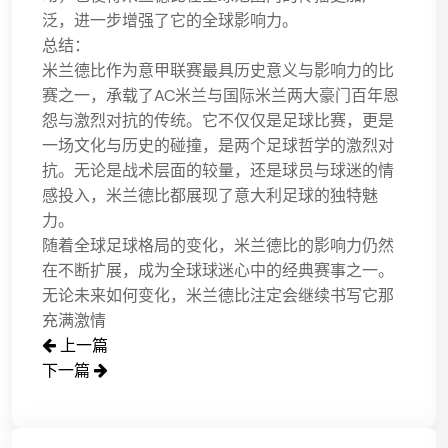
泛，进一步增强了它的全球影响力。
总结：
米兰德比作为意甲联赛最具历史意义与影响力的比
赛之一，承载了AC米兰与国际米兰两大豪门百年恩
怨与激烈对抗的传统。它不仅仅是足球比赛，更是
一场文化与历史的碰撞，是两个足球哲学的激烈对
抗。无论是战术层面的较量，还是球员与球迷的情
感投入，米兰德比都展现了意大利足球的独特魅
力。
随着全球足球格局的变化，米兰德比的影响力仍然
在不断扩展，成为全球球迷心中的经典赛事之一。
无论未来如何变化，米兰德比注定会继续书写它那
充满激情
上一篇
下一篇