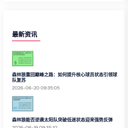
最新资讯
森林狼重回巅峰之路：如何提升核心球员状态引领球
队复苏
2026-06-20 09:35:05
森林狼能否逆袭太阳队突破低迷状态迎来强势反弹
2026-06-19 09:35:32