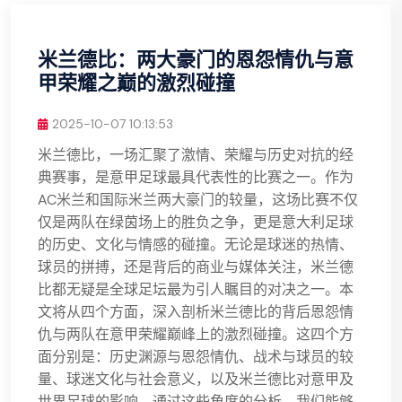
米兰德比：两大豪门的恩怨情仇与意
甲荣耀之巅的激烈碰撞
2025-10-07 10:13:53
米兰德比，一场汇聚了激情、荣耀与历史对抗的经
典赛事，是意甲足球最具代表性的比赛之一。作为
AC米兰和国际米兰两大豪门的较量，这场比赛不仅
仅是两队在绿茵场上的胜负之争，更是意大利足球
的历史、文化与情感的碰撞。无论是球迷的热情、
球员的拼搏，还是背后的商业与媒体关注，米兰德
比都无疑是全球足坛最为引人瞩目的对决之一。本
文将从四个方面，深入剖析米兰德比的背后恩怨情
仇与两队在意甲荣耀巅峰上的激烈碰撞。这四个方
面分别是：历史渊源与恩怨情仇、战术与球员的较
量、球迷文化与社会意义，以及米兰德比对意甲及
世界足球的影响。通过这些角度的分析，我们能够