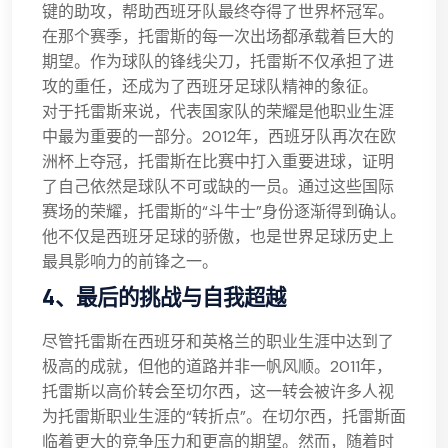
键的助攻，帮助西班牙队最终夺得了世界杯冠军。
在那个赛季，托雷斯的每一次出场都承载着巨大的
期望。作为球队的锋线尖刀，托雷斯不仅承担了进
攻的重任，还成为了西班牙足球队精神的象征。
对于托雷斯来说，代表国家队的荣耀是他职业生涯
中最为重要的一部分。2012年，西班牙队再次在欧
洲杯上夺冠，托雷斯在比赛中打入重要进球，证明
了自己依然是球队不可或缺的一员。通过这些国际
赛场的荣耀，托雷斯的“斗牛士”身份逐渐得到确认。
他不仅是西班牙足球的骄傲，也是世界足球历史上
最具影响力的前锋之一。
4、最后的挑战与自我超越
尽管托雷斯在西班牙和英格兰的职业生涯中达到了
极高的成就，但他的道路并非一帆风顺。2011年，
托雷斯以高价转会至切尔西，这一转会被许多人视
为托雷斯职业生涯的“转折点”。在切尔西，托雷斯面
临着更大的竞争压力和更高的期望。然而，随着时