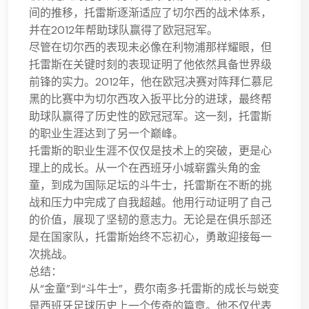
间的推移，托雷斯逐渐适应了切尔西的战术体系，
并在2012年帮助球队赢得了欧冠冠军。
尽管在切尔西的表现未必像在利物浦那样耀眼，但
托雷斯在关键时刻的表现证明了他依然具备世界级
前锋的实力。2012年，他在欧冠决赛对阵拜仁慕尼
黑的比赛中为切尔西攻入扳平比分的进球，最终帮
助球队赢得了历史性的欧冠冠军。这一刻，托雷斯
的职业生涯达到了另一个巅峰。
托雷斯的职业生涯不仅仅是技术上的突破，更是心
理上的成长。从一个在西班牙小城崭露头角的金
童，到成为国际足坛的斗牛士，托雷斯在不断的挑
战和压力中完成了自我超越。他用行动证明了自己
的价值，展现了坚韧的意志力。无论是在俱乐部还
是在国家队，托雷斯始终不忘初心，勇敢迎接每一
次挑战。
总结：
从“金童”到“斗牛士”，费尔南多·托雷斯的成长与蜕变
是西班牙足球历史上一个传奇的篇章。他不仅代表