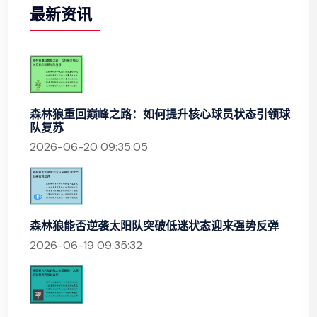
最新资讯
森林狼重回巅峰之路：如何提升核心球员状态引领球
队复苏
2026-06-20 09:35:05
森林狼能否逆袭太阳队突破低迷状态迎来强势反弹
2026-06-19 09:35:32