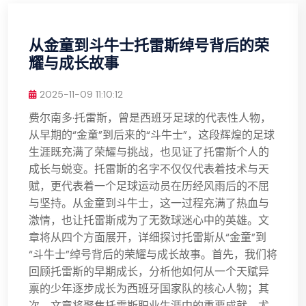
从金童到斗牛士托雷斯绰号背后的荣
耀与成长故事
2025-11-09 11:10:12
费尔南多·托雷斯，曾是西班牙足球的代表性人物，
从早期的“金童”到后来的“斗牛士”，这段辉煌的足球
生涯既充满了荣耀与挑战，也见证了托雷斯个人的
成长与蜕变。托雷斯的名字不仅仅代表着技术与天
赋，更代表着一个足球运动员在历经风雨后的不屈
与坚持。从金童到斗牛士，这一过程充满了热血与
激情，也让托雷斯成为了无数球迷心中的英雄。文
章将从四个方面展开，详细探讨托雷斯从“金童”到
“斗牛士”绰号背后的荣耀与成长故事。首先，我们将
回顾托雷斯的早期成长，分析他如何从一个天赋异
禀的少年逐步成长为西班牙国家队的核心人物；其
次，文章将聚焦托雷斯职业生涯中的重要成就，尤