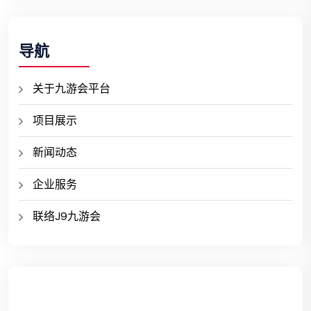
导航
关于九游会平台
项目展示
新闻动态
企业服务
联络J9九游会