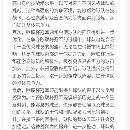
高自身的技战术水平，以应对来自不同风格球队的
挑战。这种高强度的竞争环境，能够帮助球队在技
战术、心理素质以及应变能力等方面得到锤炼，从
而提升整体竞争力。
其次，欧联杯冠军通常会使球队的阵容得到进一步
优化。在争夺欧联杯冠军的过程中，球队可能会吸
引一些优秀球员的加盟。无论是在引援市场上的影
响，还是在球队内部的士气提升方面，欧联杯冠军
都能激发球员的积极性，吸引更多具备实力的球员
加入。此外，获得欧联杯冠军后，球队通常会得到
更多的资金投入，进一步加强球队阵容，提升球队
的整体竞争力。
最后，欧联杯冠军还能够提升球队的俱乐部文化和
凝聚力。夺得欧联杯冠军是俱乐部历史上的一个重
要时刻，能够凝聚球迷、俱乐部管理层以及球员之
间的关系。球队的士气和团队凝聚力因此得到提
升，在接下来的赛季中，球队的整体表现往往会更
加稳定。这种凝聚力的提升，进一步推动了球队的