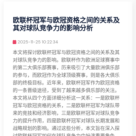
欧联杯冠军与欧冠资格之间的关系及
其对球队竞争力的影响分析
2025-11-25 10:22:34
本文将探讨欧联杯冠军与欧冠资格之间的关系及其
对球队竞争力的影响。欧联杯作为欧洲足球赛事中
的第二大俱乐部赛事，历来吸引了大量欧洲俱乐部
的参与，而欧冠作为全球顶级赛事，则是各大俱乐
部的终极目标。近年来，欧联杯冠军作为欧冠资格
的一条晋级途径，受到了越来越多俱乐部的关注。
本文将从四个方面详细分析这一关系：一是欧联杯
冠军与欧冠资格的关系，二是欧联杯冠军为球队带
来的竞技和经济影响，三是欧联杯冠军对球队竞争
力的提升作用，四是欧联杯冠军对球队长期发展和
战略规划的影响。通过这些分析，本文旨在深入探
讨欧联杯冠军如何在球队竞争力中扮演重要角色，