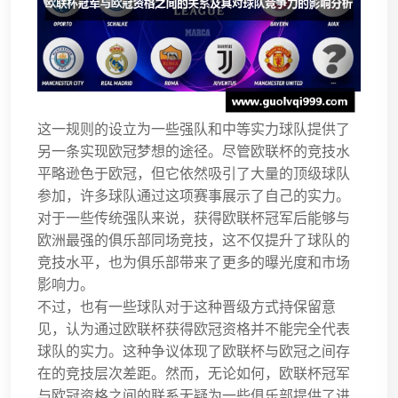
这一规则的设立为一些强队和中等实力球队提供了
另一条实现欧冠梦想的途径。尽管欧联杯的竞技水
平略逊色于欧冠，但它依然吸引了大量的顶级球队
参加，许多球队通过这项赛事展示了自己的实力。
对于一些传统强队来说，获得欧联杯冠军后能够与
欧洲最强的俱乐部同场竞技，这不仅提升了球队的
竞技水平，也为俱乐部带来了更多的曝光度和市场
影响力。
不过，也有一些球队对于这种晋级方式持保留意
见，认为通过欧联杯获得欧冠资格并不能完全代表
球队的实力。这种争议体现了欧联杯与欧冠之间存
在的竞技层次差距。然而，无论如何，欧联杯冠军
与欧冠资格之间的联系无疑为一些俱乐部提供了进