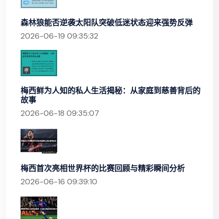
森林狼能否逆袭太阳队突破低迷状态迎来强势反弹
2026-06-19 09:35:32
梅西鲜为人知的私人生活揭秘：从家庭到慈善背后的
故事
2026-06-18 09:35:07
梅西首次亮相世界杯的比赛回顾与精彩瞬间分析
2026-06-16 09:39:10