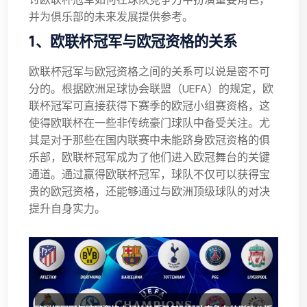
并为俱乐部的未来发展提供参考。
1、欧联杯冠军与欧冠资格的关系
欧联杯冠军与欧冠资格之间的关系可以说是密不可
分的。根据欧洲足球协会联盟（UEFA）的规定，欧
联杯冠军可直接获得下赛季的欧冠小组赛资格，这
使得欧联杯在一些非传统豪门球队中备受关注。尤
其是对于那些在国内联赛中未能跻身欧冠资格的俱
乐部，欧联杯冠军成为了他们进入欧冠舞台的关键
通道。通过赢得欧联杯冠军，球队不仅可以获得宝
贵的欧冠资格，还能够通过与欧洲顶级球队的对决
提升自身实力。