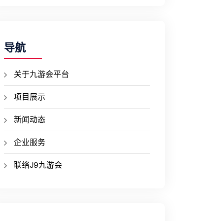
导航
关于九游会平台
项目展示
新闻动态
企业服务
联络J9九游会