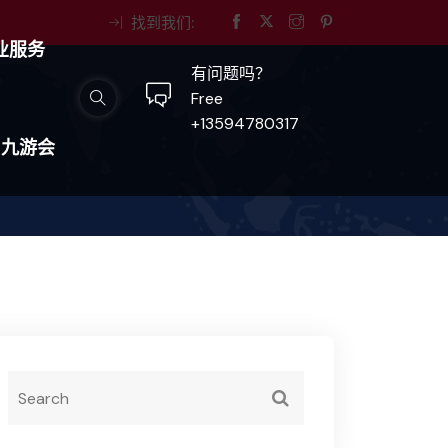
找到我们:
业服务
有问题吗？
Free
+13594780317
9九游会