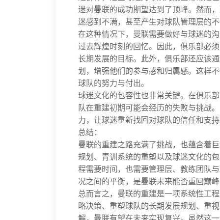
迷对曼联的成功期望达到了顶峰。然而，
迷感到不满，甚至产生对球队管理层的不
在这种情况下，曼联需要做好与球迷的沟
过去辉煌时刻的回忆。因此，俱乐部必须
长期发展的目标。此外，俱乐部还应该通
划，增强他们的参与感和归属感。这样不
球队的努力与付出。
球迷文化的包容性也非常关键。在俱乐部
队在重建初期可能会经历的失败与挑战。
力，让球迷重新找回对球队的信任和支持
总结：
曼联的重建之路充满了挑战，也蕴含着巨
规划、青训系统的重塑以及球迷文化的包
程需要时间，也需要管理层、教练团队与
况之间的平衡，是曼联未来能否重回巅峰
总而言之，曼联的重建是一项系统性工程
略决策、重塑球队的长期发展规划、重视
解，曼联有望在未来实现复兴。虽然这一