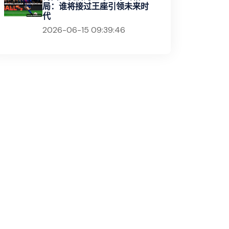
局：谁将接过王座引领未来时
代
2026-06-15 09:39:46