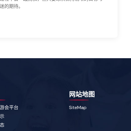
迷的期待。
网站地图
游会平台
SiteMap
示
态