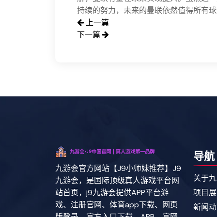
持续的努力，未来的曼联依然值得所有球
上一篇
下一篇
导航
九游会官方网站【J9小师妹推荐】J9
关于九
九游会，是国际顶级真人游戏平台网
项目展
站首页，j9九游会提供APP平台游
戏、注册官网、体育app下载、网页
新闻动
版登录、官方入口下载、APP、官网