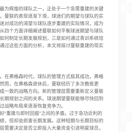
最为辉煌的球队之一，正处于一个急需重建的关键
，曼联的表现逐渐下滑，球迷们的期望与球队的实
迷对成功的渴望与球队逐步重建的实际情况，成为
从四个方面详细阐述曼联如何平衡球迷期望与球队
如何制定长期发展规划，三是如何通过青训系统培
通过这些方面的分析，本文将探讨曼联重建的现实
。在弗格森时代，球队的管理方式极其成功，弗格
然而，在弗格森退休后，曼联经历了多次教练更
成一致的战略方向。新的管理层需要重新定义曼联
长期规划之间的关系。球迷期望曼联能够尽快回到
过战略布局来逐渐恢复竞争力。
好“重建与即时回报”之间的矛盾。过于急功近利的
绩，但却会损害长期发展。这种短期与长期目标的
层需要决定是否立即投入大量资金引进明星球员，