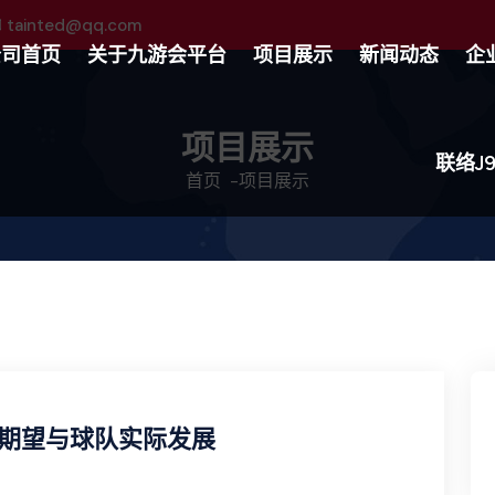
tainted@qq.com
公司首页
关于九游会平台
项目展示
新闻动态
企
项目展示
联络J
首页
-
项目展示
期望与球队实际发展