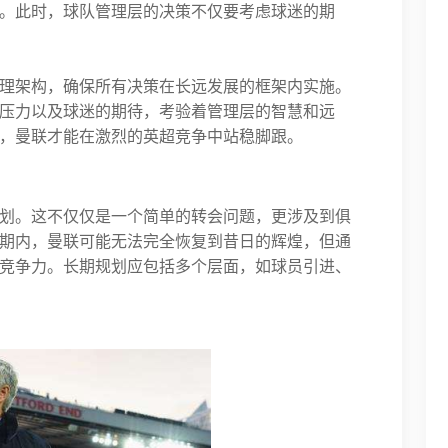
。此时，球队管理层的决策不仅要考虑球迷的期
理架构，确保所有决策在长远发展的框架内实施。
压力以及球迷的期待，考验着管理层的智慧和远
，曼联才能在激烈的英超竞争中站稳脚跟。
划。这不仅仅是一个简单的转会问题，更涉及到俱
期内，曼联可能无法完全恢复到昔日的辉煌，但通
竞争力。长期规划应包括多个层面，如球员引进、