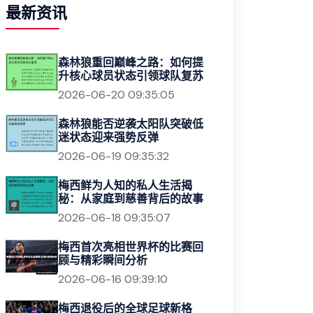
最新资讯
森林狼重回巅峰之路：如何提
升核心球员状态引领球队复苏
2026-06-20 09:35:05
森林狼能否逆袭太阳队突破低
迷状态迎来强势反弹
2026-06-19 09:35:32
梅西鲜为人知的私人生活揭
秘：从家庭到慈善背后的故事
2026-06-18 09:35:07
梅西首次亮相世界杯的比赛回
顾与精彩瞬间分析
2026-06-16 09:39:10
梅西退役后的全球足球新格