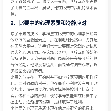
成了致命的攻击。通过这一策略，李梓嘉逐步占据
了比赛的主动权，展现了他在比赛中高度的战术智
慧。
2、比赛中的心理素质和冷静应对
除了卓越的技术，李梓嘉在比赛中的心理素质也是
他夺冠的重要因素之一。在羽毛球比赛中，尤其是
在国际大赛中，选手们常常需要面对激烈的对抗和
强大的心理压力。在这场比赛中，李梓嘉能够始终
保持冷静，无论是面对高压局面还是在失分后的短
暂低迷期，他都没有慌乱，而是通过调整心态，逐
步找回比赛的节奏。
比赛的节奏在一开始时并不如李梓嘉预期的那样顺
利。面对强劲的对手，他在局势不利时没有急于改
变战术，而是通过稳定的发挥慢慢控制了比赛节
奏。这种冷静的应对，使得李梓嘉能够在比赛中掌
握主动，逐渐扭转劣势，最终取得了胜利。
李梓嘉的心理素质还体现在他对关键分的把握上。