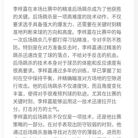
李梓嘉在本场比赛中的精准后场跳杀成为了他获胜
的关键。后场跳杀是一项高难度的技术动作，不仅
要求选手具备强大的爆发力，还需要在关键时刻精
准地判断来球的方向和高度。李梓嘉在比赛中的每
一次后场跳杀几乎都打得刁钻精准，令对手防不胜
防。特别是在对方准备反击时，李梓嘉通过精准的
跳杀迅速改变了球的落点，不给对手反击的机会。
后场跳杀的技术本身对于球员的体能和反应速度有
很高要求。李梓嘉通过多年的训练，早已掌握了如
何在空中保持平衡，并精确瞄准对方场地的空隙进
行攻击。他的后场跳杀不仅速度快，而且角度变化
丰富，使得对手很难预判球的轨迹。尤其在比赛的
关键时刻，李梓嘉能够运用这一技术迅速拉开比
分，打击对方的士气。
李梓嘉的后场跳杀不仅仅是一项技术，还是他比赛
策略的一部分。在对手表现出防守较弱的时刻，他
通过后场跳杀准确寻找对方防守的薄弱点，进而形