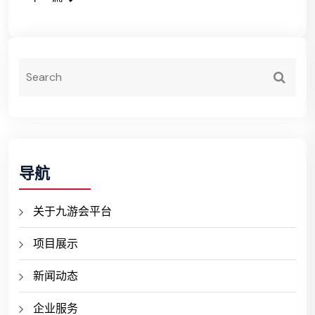
导航
关于九游会平台
项目展示
新闻动态
企业服务