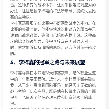
击。这种多变的战术体系，让对手很难找到应对的
办法，往往是被李梓嘉的打法所牵制，最终失去比
赛的主动权。
李梓嘉还展现了在比赛中不断调整战术的能力。在
比赛的关键时刻，他能够快速识别对方的弱点并迅
速做出战术调整，确保自己始终占据上风。这种高
度的比赛阅读能力，使得李梓嘉在面对强大对手
时，依然能够保持清晰的思路，从容应对每一轮攻
防。
4、李梓嘉的冠军之路与未来展望
李梓嘉夺得日本羽毛球大师赛冠军，是他职业生涯
中的一个重要里程碑。近年来，李梓嘉不断突破自
我，从青少年赛事到国际赛场，他经历了无数的挑
战与考验。此次夺冠，既是他在技战术方面的全面
提升，也反映了他在心理素质和比赛经验上的成
熟。