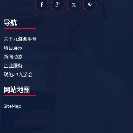
导航
关于九游会平台
项目展示
新闻动态
企业服务
联络J9九游会
网站地图
SiteMap