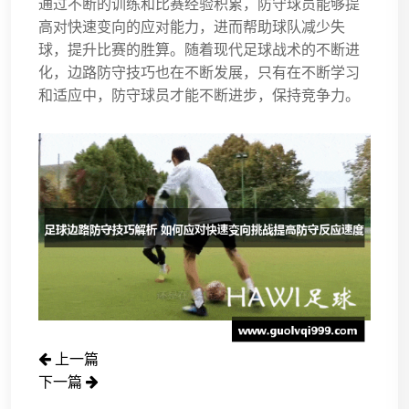
通过不断的训练和比赛经验积累，防守球员能够提
高对快速变向的应对能力，进而帮助球队减少失
球，提升比赛的胜算。随着现代足球战术的不断进
化，边路防守技巧也在不断发展，只有在不断学习
和适应中，防守球员才能不断进步，保持竞争力。
上一篇
下一篇