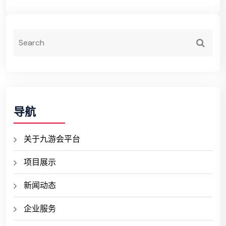
导航
关于九游会平台
项目展示
新闻动态
企业服务