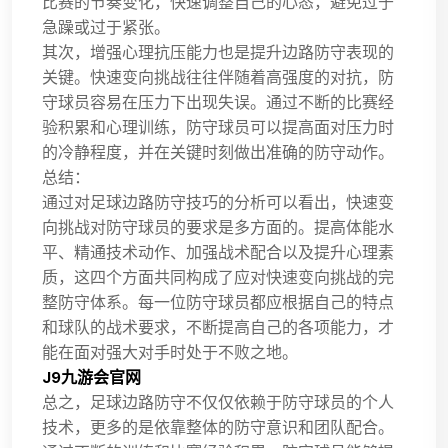
比赛的节奏变化，快速调整自己的心态，避免过于
急躁或过于紧张。
其次，增强心理抗压能力也是提升边路防守表现的
关键。快速变向挑战往往伴随着高强度的对抗，防
守球员容易在压力下出现失误。通过不断的比赛经
验积累和心理训练，防守球员可以提高面对压力时
的冷静程度，并在关键时刻做出准确的防守动作。
总结：
通过对足球边路防守技巧的分析可以看出，快速变
向挑战对防守球员的要求是多方面的。提高体能水
平、精通技术动作、加强战术配合以及提升心理素
质，这四个方面共同构成了应对快速变向挑战的完
整防守体系。每一位防守球员都应根据自己的特点
和球队的战术要求，不断提高自己的各项能力，才
能在面对强大对手时处于不败之地。
J9九游会官网
总之，足球边路防守不仅仅依赖于防守球员的个人
技术，更多的是依靠整体的防守意识和团队配合。