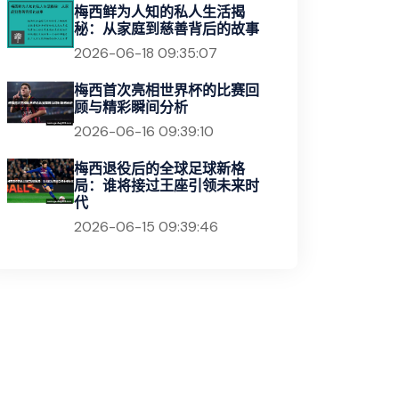
梅西鲜为人知的私人生活揭
秘：从家庭到慈善背后的故事
2026-06-18 09:35:07
梅西首次亮相世界杯的比赛回
顾与精彩瞬间分析
2026-06-16 09:39:10
梅西退役后的全球足球新格
局：谁将接过王座引领未来时
代
2026-06-15 09:39:46