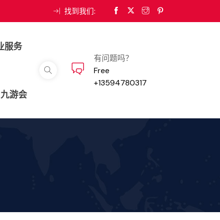
找到我们:
业服务
有问题吗？
Free
+13594780317
9九游会