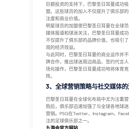
巨额投资的支持下，巴黎圣日耳曼成功吸
盟。这些球员的加入不仅提升了俱乐部的
注度和商业价值。
明星球员的加盟使巴黎圣日耳曼在全球范
媒体报道和球迷关注，巴黎圣日耳曼成功
不仅提升了俱乐部的品牌价值，也吸引了
观的经济效益。
与此同时，巴黎圣日耳曼的商业运作并不
牌合作，推出球迷周边商品、签约代言人
场化操作，巴黎圣日耳曼成功地将体育竞
阵。
3、全球营销策略与社交媒体的
巴黎圣日耳曼在全球化布局中尤为注重营
购后，俱乐部迅速加强了与全球各地球迷
营销。PSG在Twitter、Instagra
注的足球俱乐部之一。
九游会官方网站