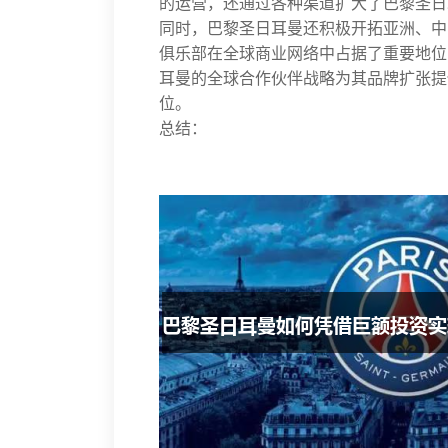
的运营，还通过各种渠道扩大了巴黎圣日
同时，巴黎圣日耳曼还积极开拓亚洲、中
俱乐部在全球商业网络中占据了重要地位
耳曼的全球合作伙伴战略为其品牌扩张提
位。
总结：