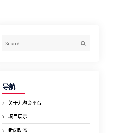
导航
关于九游会平台
项目展示
新闻动态