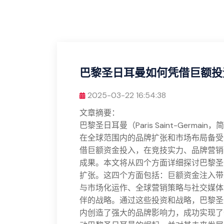
巴黎圣日耳曼如何凭借巨额投
2025-03-22 16:54:38
文章摘要：
巴黎圣日耳曼（Paris Saint-Germ
在全球范围内的品牌扩张和市场布局备受
借巨额资金投入，在竞技实力、品牌营销
成果。本文将从四个方面详细探讨巴黎圣
扩张。这四个方面包括：巨额资金注入带
与市场化运作、全球营销策略与社交媒体
伴的战略。通过这些投资和战略，巴黎圣
内创造了强大的品牌影响力，成功实现了