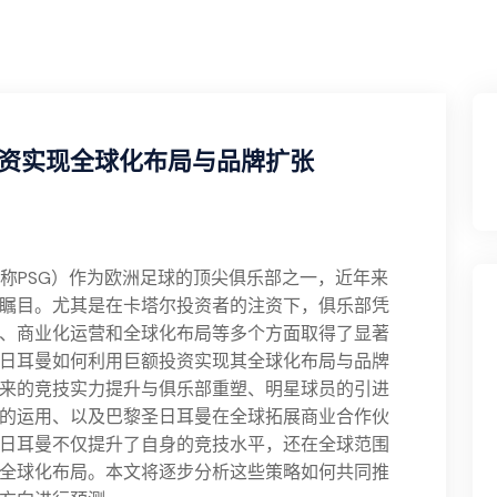
资实现全球化布局与品牌扩张
ain，简称PSG）作为欧洲足球的顶尖俱乐部之一，近年来
瞩目。尤其是在卡塔尔投资者的注资下，俱乐部凭
、商业化运营和全球化布局等多个方面取得了显著
日耳曼如何利用巨额投资实现其全球化布局与品牌
来的竞技实力提升与俱乐部重塑、明星球员的引进
的运用、以及巴黎圣日耳曼在全球拓展商业合作伙
日耳曼不仅提升了自身的竞技水平，还在全球范围
全球化布局。本文将逐步分析这些策略如何共同推