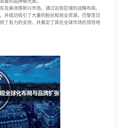
耳曼的品牌曝光度。
东及美洲等新兴市场。通过这些区域的战略布局，
，并成功吸引了大量的粉丝和商业资源。巴黎圣日
供了有力的支持，并奠定了其在全球市场的领导地