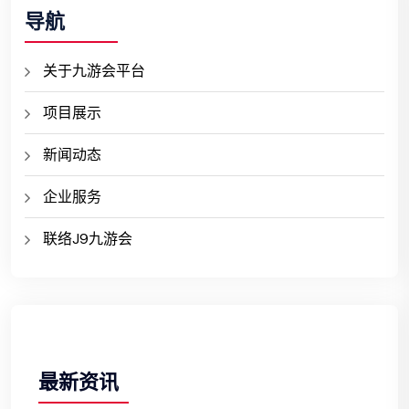
导航
关于九游会平台
项目展示
新闻动态
企业服务
联络J9九游会
最新资讯