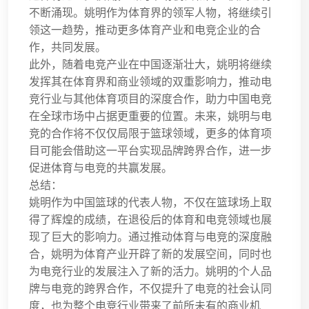
不断涌现。姚明作为体育界的领军人物，将继续引
领这一趋势，推动更多体育产业和电竞企业的合
作，共同发展。
此外，随着电竞产业在中国逐渐壮大，姚明将继续
发挥其在体育界和商业领域的双重影响力，推动电
竞行业与其他体育项目的深度合作，助力中国电竞
在全球市场中占据更重要的位置。未来，姚明与电
竞的合作将不仅仅局限于篮球领域，更多的体育项
目可能会借助这一平台实现品牌跨界合作，进一步
促进体育与电竞的共赢发展。
总结：
姚明作为中国篮球的代表人物，不仅在篮球场上取
得了辉煌的成绩，在退役后的体育和电竞领域也展
现了巨大的影响力。通过推动体育与电竞的深度融
合，姚明为体育产业开辟了新的发展空间，同时也
为电竞行业的发展注入了新的活力。姚明的个人品
牌与电竞的跨界合作，不仅提升了电竞的社会认同
度，也为整个电竞行业带来了前所未有的商业机