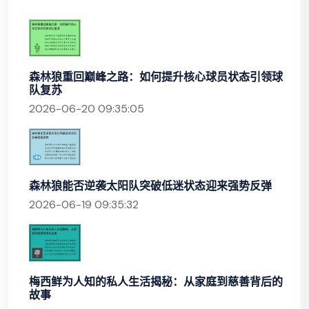
森林狼重回巅峰之路：如何提升核心球员状态引领球
队复苏
2026-06-20 09:35:05
森林狼能否逆袭太阳队突破低迷状态迎来强势反弹
2026-06-19 09:35:32
梅西鲜为人知的私人生活揭秘：从家庭到慈善背后的
故事