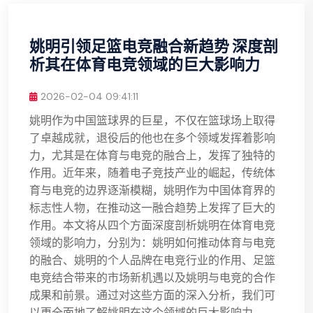
姚明引领足篮电竞融合新趋势 深度剖
析其在体育电竞领域的巨大影响力
2026-02-04 09:41:11
姚明作为中国篮球界的巨星，不仅在篮球场上取得
了卓越成就，退役后的他也在多个领域发挥着影响
力，尤其是在体育与电竞的融合上，发挥了独特的
作用。近年来，随着电子竞技产业的崛起，传统体
育与电竞的边界逐渐模糊，姚明作为中国体育界的
标志性人物，在推动这一融合趋势上发挥了巨大的
作用。本文将从四个方面深度剖析姚明在体育电竞
领域的影响力，分别为：姚明如何推动体育与电竞
的融合、姚明的个人品牌在电竞行业的作用、足篮
电竞结合带来的市场新机遇以及姚明与电竞的合作
成果和前景。通过对这些方面的深入分析，我们可
以更全面地了解姚明在这个领域的巨大影响力。