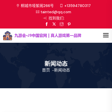
桐城市哑絮阁266号
+13594780317
tainted@qq.com
找到我们:
新闻动态
首页
-
新闻动态