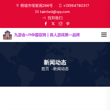
桐城市哑絮阁266号
+13594780317
tainted@qq.com
找到我们:
新闻动态
首页
-
新闻动态