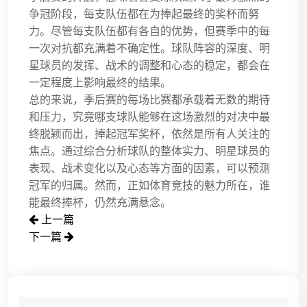
争冠阶段，每支队伍都在为捧起最终的奖杯而努
力。尽管每支队伍都有各自的优势，但赛季中的每
一次对抗都充满着不确定性。球队阵容的深度、明
星球员的发挥、战术的调整和心态的稳定，都会在
一定程度上影响最终的结果。
总的来说，季后赛的每场比赛都承载着无数的期待
和压力，究竟哪支球队能够在这场激烈的对决中最
终脱颖而出，捧起冠军奖杯，依然是所有人关注的
焦点。通过综合分析球队的整体实力、明星球员的
表现、战术变化以及心态等方面的因素，可以预测
冠军的归属。然而，正如体育竞技的魅力所在，谁
能最终捧杯，仍然充满悬念。
上一篇
下一篇