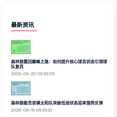
最新资讯
森林狼重回巅峰之路：如何提升核心球员状态引领球
队复苏
2026-06-20 09:35:05
森林狼能否逆袭太阳队突破低迷状态迎来强势反弹
2026-06-19 09:35:32