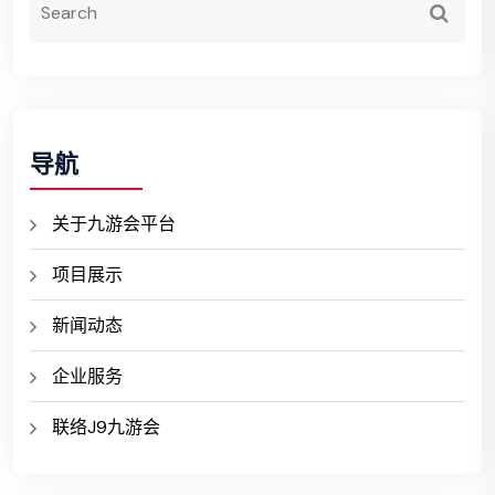
导航
关于九游会平台
项目展示
新闻动态
企业服务
联络J9九游会