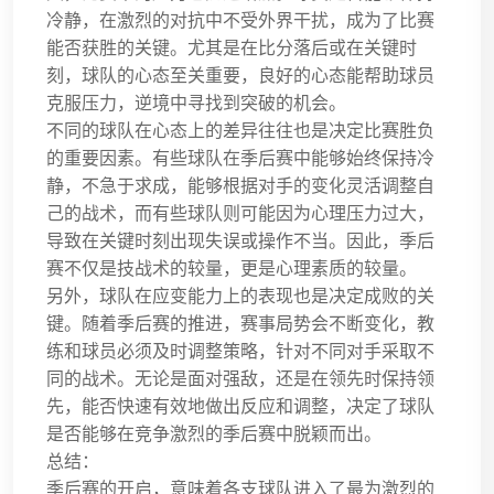
冷静，在激烈的对抗中不受外界干扰，成为了比赛
能否获胜的关键。尤其是在比分落后或在关键时
刻，球队的心态至关重要，良好的心态能帮助球员
克服压力，逆境中寻找到突破的机会。
不同的球队在心态上的差异往往也是决定比赛胜负
的重要因素。有些球队在季后赛中能够始终保持冷
静，不急于求成，能够根据对手的变化灵活调整自
己的战术，而有些球队则可能因为心理压力过大，
导致在关键时刻出现失误或操作不当。因此，季后
赛不仅是技战术的较量，更是心理素质的较量。
另外，球队在应变能力上的表现也是决定成败的关
键。随着季后赛的推进，赛事局势会不断变化，教
练和球员必须及时调整策略，针对不同对手采取不
同的战术。无论是面对强敌，还是在领先时保持领
先，能否快速有效地做出反应和调整，决定了球队
是否能够在竞争激烈的季后赛中脱颖而出。
总结：
季后赛的开启，意味着各支球队进入了最为激烈的