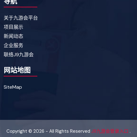
导航
关于九游会平台
项目展示
新闻动态
企业服务
联络J9九游会
网站地图
SiteMap
Copyright © 2026 - All Rights Reserved
J9九游会登录入口
.