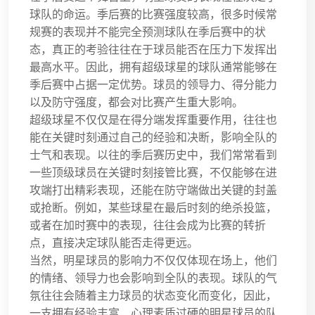
球队的命运。季后赛的比赛强度较高，很多时候常
规赛的表现并不能完全预测球队在季后赛中的状
态，真正的考验往往在于球员能否在压力下发挥出
最高水平。因此，拥有超级球星的球队通常能够在
季后赛中占据一定优势。球员的领导力、得分能力
以及防守强度，都会对比赛产生重大影响。
超级球星不仅仅是在得分端发挥重要作用，往往也
能在关键时刻通过自己的经验和决断，影响全队的
士气和表现。以往的季后赛历史中，我们常常看到
一些顶级球员在关键时刻接管比赛，不仅能够在进
攻端打出精彩表现，还能在防守端做出关键的封盖
或抢断。例如，某些球星在最后时刻的绝杀投篮，
或者在加时赛中的表现，往往会成为比赛的转折
点，直接决定球队能否走得更远。
当然，明星球员的影响力不仅仅体现在场上，他们
的情绪、领导力也会影响到全队的表现。球队的气
氛往往会随着主力球员的状态变化而变化，因此，
一支拥有经验丰富、心理素质过硬的明星球员的队